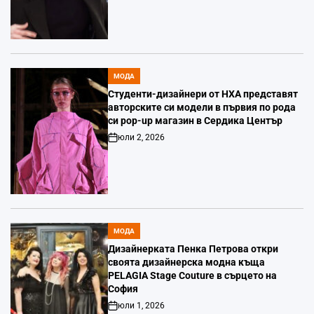
Date
МОДА
POSTED
IN
Студенти-дизайнери от НХА представят
авторските си модели в първия по рода
си pop-up магазин в Сердика Център
юли 2, 2026
Post
Date
МОДА
POSTED
IN
Дизайнерката Пенка Петрова откри
своята дизайнерска модна къща
PELAGIA Stage Couture в сърцето на
София
юли 1, 2026
Post