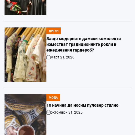
Date
ДРЕХИ
POSTED
IN
Защо модерните дамски комплекти
изместват традиционните рокли в
ежедневния гардероб?
март 21, 2026
Post
Date
МОДА
POSTED
IN
10 начина да носим пуловер стилно
октомври 31, 2025
Post
Date