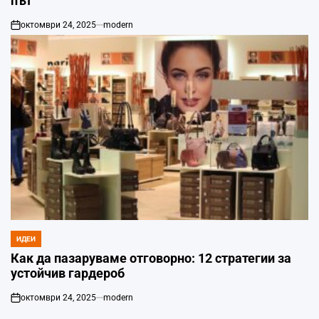
път
октомври 24, 2025
modern
on
ИДЕИ
POSTED
IN
Как да пазаруваме отговорно: 12 стратегии за
устойчив гардероб
октомври 24, 2025
modern
on