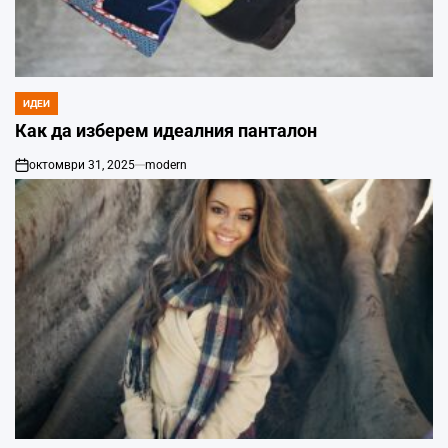
ИДЕИ
POSTED
IN
Как да изберем идеалния панталон
октомври 31, 2025
modern
on