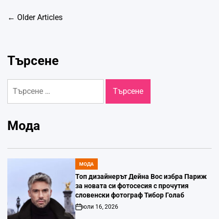
Навигация
←
Older Articles
Търсене
Търсене
за:
Мода
МОДА
POSTED
IN
Топ дизайнерът Дейна Вос избра Париж
за новата си фотосесия с прочутия
словенски фотограф Тибор Голаб
юли 16, 2026
Post