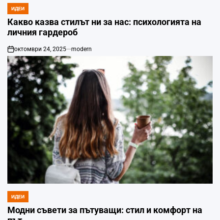
ИДЕИ
POSTED
IN
Какво казва стилът ни за нас: психологията на
личния гардероб
октомври 24, 2025
modern
on
ИДЕИ
POSTED
IN
Модни съвети за пътуващи: стил и комфорт на