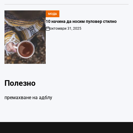
МОДА
POSTED
IN
10 начина да носим пуловер стилно
октомври 31, 2025
Post
Date
Полезно
премахване на адблу