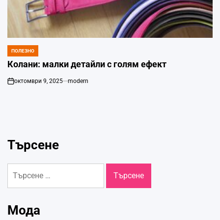
ПОЛЕЗНО
POSTED
IN
Колани: малки детайли с голям ефект
октомври 9, 2025
modern
on
Търсене
Търсене
за:
Мода