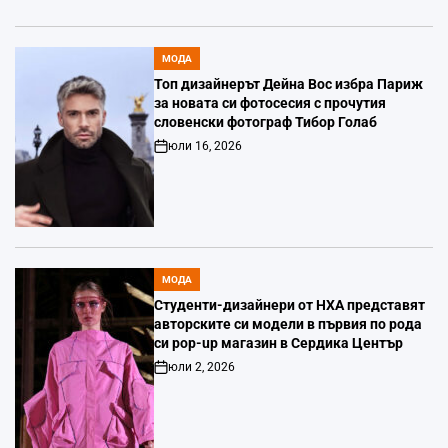
МОДА
POSTED
IN
Топ дизайнерът Дейна Вос избра Париж
за новата си фотосесия с прочутия
словенски фотограф Тибор Голаб
юли 16, 2026
Post
Date
МОДА
POSTED
IN
Студенти-дизайнери от НХА представят
авторските си модели в първия по рода
си pop-up магазин в Сердика Център
юли 2, 2026
Post
Date