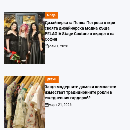
МОДА
POSTED
IN
Дизайнерката Пенка Петрова откри
своята дизайнерска модна къща
PELAGIA Stage Couture в сърцето на
София
юли 1, 2026
Post
Date
ДРЕХИ
POSTED
IN
Защо модерните дамски комплекти
изместват традиционните рокли в
ежедневния гардероб?
март 21, 2026
Post
Date