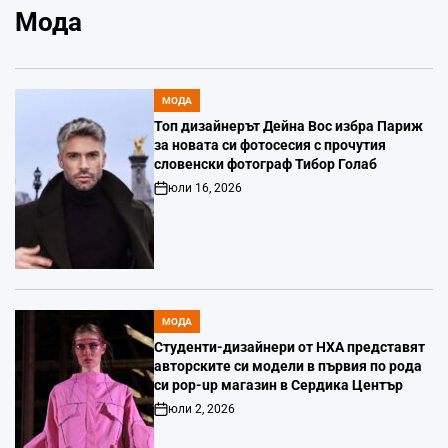
Мода
МОДА
POSTED
IN
Топ дизайнерът Дейна Вос избра Париж
за новата си фотосесия с прочутия
словенски фотограф Тибор Голаб
юли 16, 2026
Post
Date
МОДА
POSTED
IN
Студенти-дизайнери от НХА представят
авторските си модели в първия по рода
си pop-up магазин в Сердика Център
юли 2, 2026
Post
Date