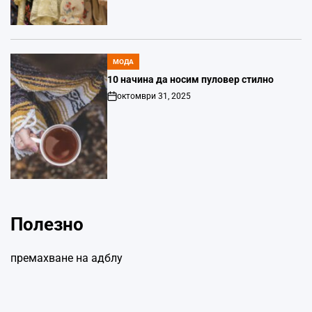
МОДА
POSTED
IN
10 начина да носим пуловер стилно
октомври 31, 2025
Post
Date
Полезно
премахване на адблу