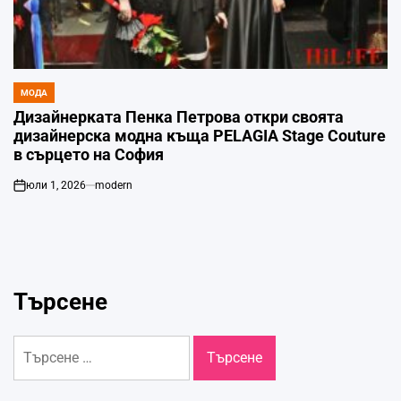
МОДА
POSTED
IN
Дизайнерката Пенка Петрова откри своята
дизайнерска модна къща PELAGIA Stage Couture
в сърцето на София
юли 1, 2026
modern
on
Търсене
Търсене
за: