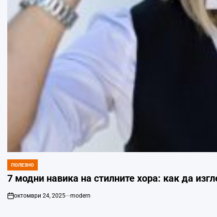
ПОЛЕЗНО
POSTED
IN
7 модни навика на стилните хора: как да из
октомври 24, 2025
modern
on