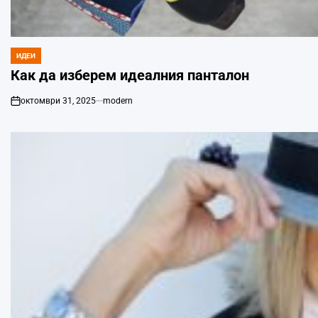
ИДЕИ
POSTED
IN
Как да изберем идеалния панталон
октомври 31, 2025
modern
on