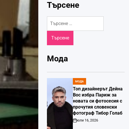
Търсене
Търсене
за:
Мода
МОДА
POSTED
IN
Топ дизайнерът Дейна
Вос избра Париж за
новата си фотосесия с
прочутия словенски
фотограф Тибор Голаб
юли 16, 2026
Post
Date