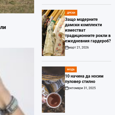
Date
ДРЕХИ
POSTED
IN
Защо модерните
дамски комплекти
оли
изместват
традиционните рокли в
ежедневния гардероб?
март 21, 2026
Post
Date
МОДА
POSTED
IN
10 начина да носим
пуловер стилно
октомври 31, 2025
Post
Date