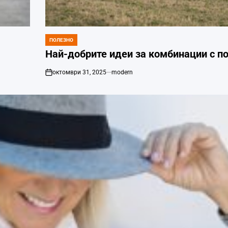
ПОЛЕЗНО
POSTED
IN
Най-добрите идеи за комбинации с п
октомври 31, 2025
modern
on