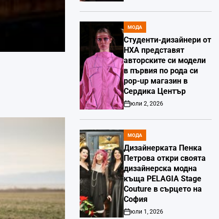
МОДА
POSTED
IN
Студенти-дизайнери от
НХА представят
авторските си модели
в първия по рода си
pop-up магазин в
Сердика Център
юли 2, 2026
Post
Date
МОДА
POSTED
IN
Дизайнерката Пенка
Петрова откри своята
дизайнерска модна
къща PELAGIA Stage
Couture в сърцето на
София
юли 1, 2026
Post