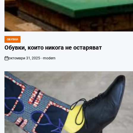
ОБУВКИ
POSTED
IN
Обувки, които никога не остаряват
октомври 31, 2025
modern
on