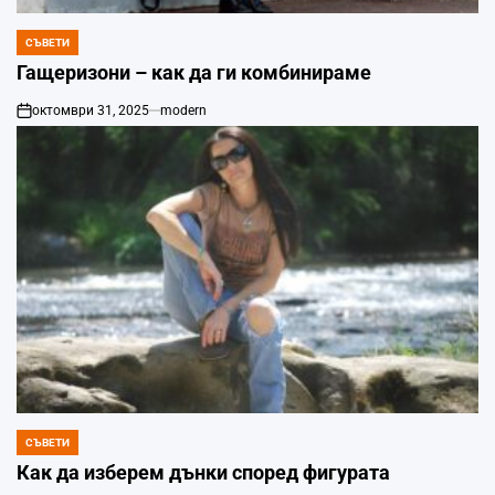
СЪВЕТИ
POSTED
IN
Гащеризони – как да ги комбинираме
октомври 31, 2025
modern
on
СЪВЕТИ
POSTED
IN
Как да изберем дънки според фигурата