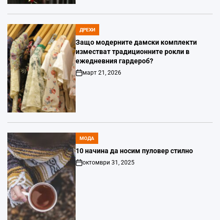
ДРЕХИ
POSTED
IN
Защо модерните дамски комплекти
изместват традиционните рокли в
ежедневния гардероб?
март 21, 2026
Post
Date
МОДА
POSTED
IN
10 начина да носим пуловер стилно
октомври 31, 2025
Post
Date