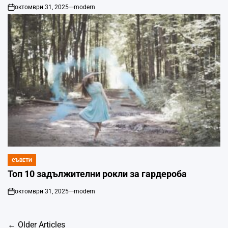
октомври 31, 2025
modern
on
СЪВЕТИ
POSTED
IN
Топ 10 задължителни рокли за гардероба
октомври 31, 2025
modern
on
Навигация
←
Older Articles