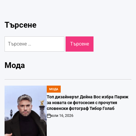
Търсене
Търсене
за:
Мода
МОДА
POSTED
IN
Топ дизайнерът Дейна Вос избра Париж
за новата си фотосесия с прочутия
словенски фотограф Тибор Голаб
юли 16, 2026
Post
Date