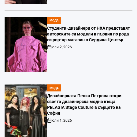
МОДА
POSTED
IN
Студенти-дизайнери от НХА представят
авторските си модели в първия по рода
си pop-up магазин в Сердика Център
юли 2, 2026
Post
Date
МОДА
POSTED
IN
Дизайнерката Пенка Петрова откри
своята дизайнерска модна къща
PELAGIA Stage Couture в сърцето на
София
юли 1, 2026
Post
Date