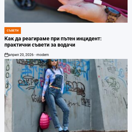
СЪВЕТИ
POSTED
IN
Как да реагираме при пътен инцидент:
практични съвети за водачи
април 20, 2026
modern
on