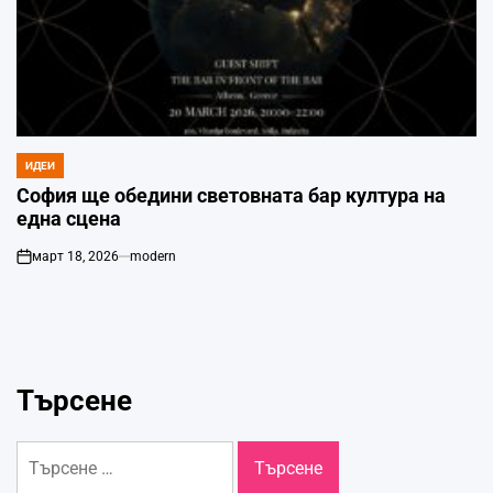
ИДЕИ
POSTED
IN
София ще обедини световната бар култура на
една сцена
март 18, 2026
modern
on
Търсене
Търсене
за: