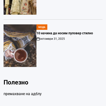
Date
МОДА
POSTED
IN
10 начина да носим пуловер стилно
октомври 31, 2025
Post
Date
Полезно
премахване на адблу