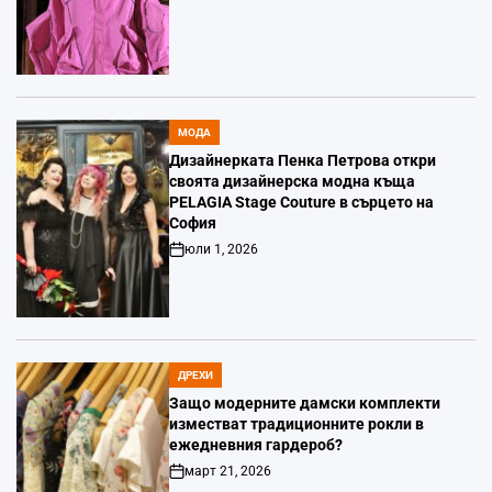
Date
МОДА
POSTED
IN
Дизайнерката Пенка Петрова откри
своята дизайнерска модна къща
PELAGIA Stage Couture в сърцето на
София
юли 1, 2026
Post
Date
ДРЕХИ
POSTED
IN
Защо модерните дамски комплекти
изместват традиционните рокли в
ежедневния гардероб?
март 21, 2026
Post