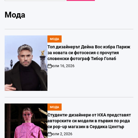
Мода
МОДА
POSTED
IN
Топ дизайнерът Дейна Вос избра Париж
за новата си фотосесия с прочутия
словенски фотограф Тибор Голаб
юли 16, 2026
Post
Date
МОДА
POSTED
IN
Студенти-дизайнери от НХА представят
авторските си модели в първия по рода
си pop-up магазин в Сердика Център
юли 2, 2026
Post