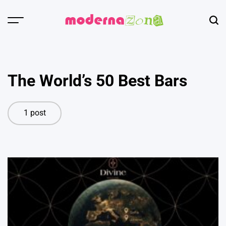
Skip
to
Menu
Sear
content
Модерна
зона
The World’s 50 Best Bars
1 post