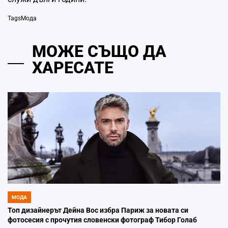
Tags
Мода
МОЖЕ СЪЩО ДА
ХАРЕСАТЕ
МОДА
POSTED
IN
Топ дизайнерът Дейна Вос избра Париж за новата си
фотосесия с прочутия словенски фотограф Тибор Голаб