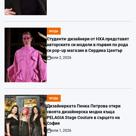
МОДА
POSTED
IN
Студенти-дизайнери от НХА представят
авторските си модели в първия по рода
си pop-up магазин в Сердика Център
юли 2, 2026
Post
Date
МОДА
POSTED
IN
Дизайнерката Пенка Петрова откри
своята дизайнерска модна къща
PELAGIA Stage Couture в сърцето на
София
юли 1, 2026
Post