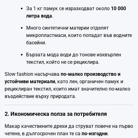
За 1 кг памук се изразходват около
10 000
литра вода
.
Много синтетични материи отделят
микропластмаси, които попадат във водните
басейни.
Бързата мода води до тонове изхвърлен
текстил, който не се рециклира.
Slow fashion насърчава
по-малко производство и
устойчиви материали
, като лен, органичен памук и
рециклиран текстил, които имат значително по-малко
въздействие върху природата.
2. Икономическа полза за потребителя
Макар качествените дрехи да струват повече на първо
четене, в дългосрочен план те са
по-изгодни
.