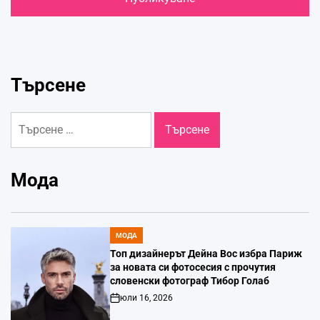
Търсене
Търсене
за:
Мода
МОДА
POSTED
IN
Топ дизайнерът Дейна Вос избра Париж
за новата си фотосесия с прочутия
словенски фотограф Тибор Голаб
юли 16, 2026
Post
Date