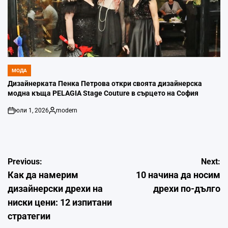
МОДА
POSTED
IN
Дизайнерката Пенка Петрова откри своята дизайнерска
модна къща PELAGIA Stage Couture в сърцето на София
юли 1, 2026
modern
on
Posted
by
Навигация
Previous:
Next:
Как да намерим
10 начина да носим
дизайнерски дрехи на
дрехи по-дълго
ниски цени: 12 изпитани
стратегии