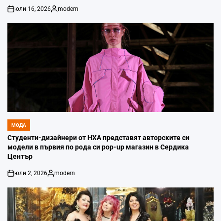
юли 16, 2026
modern
on
Posted
by
МОДА
POSTED
IN
Студенти-дизайнери от НХА представят авторските си
модели в първия по рода си pop-up магазин в Сердика
Център
юли 2, 2026
modern
on
Posted
by