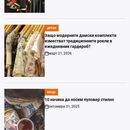
Date
ДРЕХИ
POSTED
IN
Защо модерните дамски комплекти
изместват традиционните рокли в
ежедневния гардероб?
март 21, 2026
Post
Date
МОДА
POSTED
IN
10 начина да носим пуловер стилно
октомври 31, 2025
Post
Date