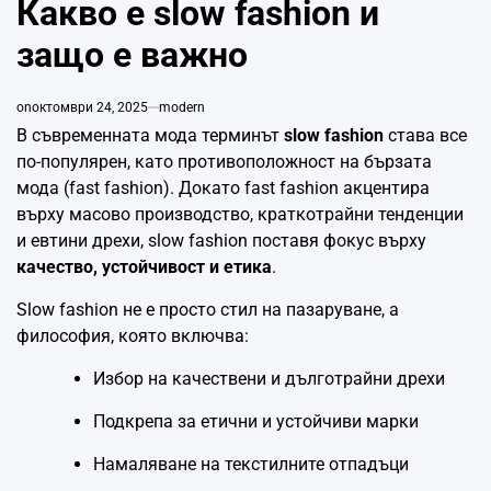
Какво е slow fashion и
защо е важно
on
октомври 24, 2025
modern
В съвременната мода терминът
slow fashion
става все
по-популярен, като противоположност на бързата
мода (fast fashion). Докато fast fashion акцентира
върху масово производство, краткотрайни тенденции
и евтини дрехи, slow fashion поставя фокус върху
качество, устойчивост и етика
.
Slow fashion не е просто стил на пазаруване, а
философия, която включва:
Избор на качествени и дълготрайни дрехи
Подкрепа за етични и устойчиви марки
Намаляване на текстилните отпадъци