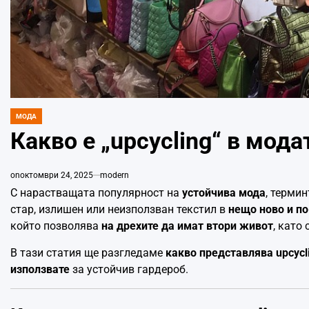
МОДА
POSTED
IN
Какво е „upcycling“ в мода
on
октомври 24, 2025
modern
С нарастващата популярност на
устойчива мода
, терми
стар, излишен или неизползван текстил в
нещо ново и по
който позволява
на дрехите да имат втори живот
, като
В тази статия ще разгледаме
какво представлява upcycl
използвате
за устойчив гардероб.