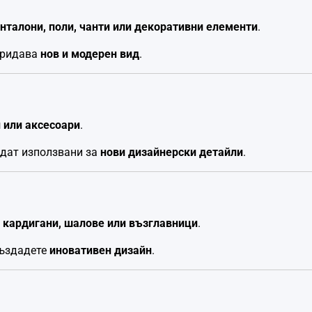
нталони, поли, чанти или декоративни елементи
.
придава
нов и модерен вид
.
 или аксесоари
.
ъдат използвани за
нови дизайнерски детайли
.
в
кардигани, шалове или възглавници
.
създадете
иновативен дизайн
.