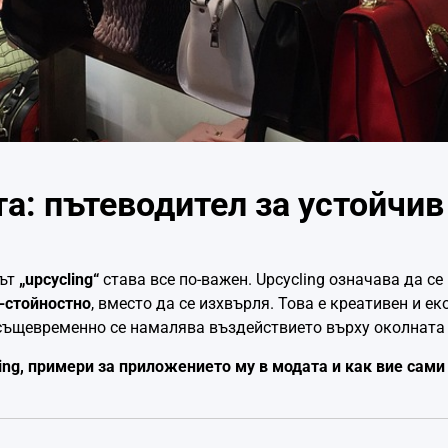
та: пътеводител за устойчив
нът
„upcycling“
става все по-важен. Upcycling означава да се
-стойностно
, вместо да се изхвърля. Това е креативен и ек
 същевременно се намалява въздействието върху околната 
ing, примери за приложението му в модата и как вие сами