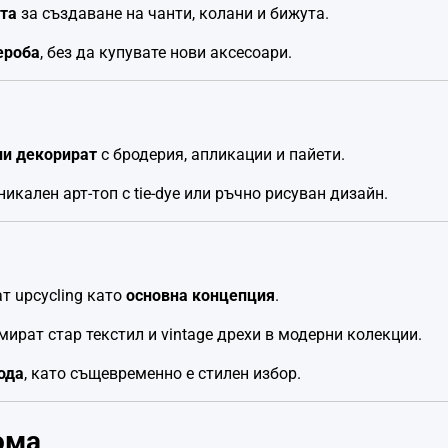
ета
за създаване на чанти, колани и бижута.
ероба
, без да купувате нови аксесоари.
ли декорират
с бродерия, апликации и пайети.
икален арт-топ с tie-dye или ръчно рисуван дизайн.
т upcycling като
основна концепция
.
ират стар текстил и vintage дрехи в модерни колекции.
ода
, като същевременно е стилен избор.
ома