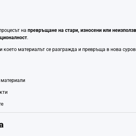
 процесът на
превръщане на стари, износени или неизползв
кционалност
.
ри което материалът се разгражда и превръща в нова сурови
 материали
укти
те
а