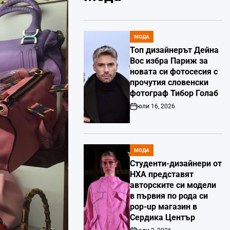
МОДА
POSTED
IN
Топ дизайнерът Дейна
Вос избра Париж за
новата си фотосесия с
прочутия словенски
фотограф Тибор Голаб
юли 16, 2026
Post
Date
МОДА
POSTED
IN
Студенти-дизайнери от
НХА представят
авторските си модели
в първия по рода си
pop-up магазин в
Сердика Център