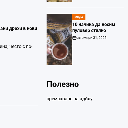
МОДА
POSTED
IN
10 начина да носим
ани дрехи в нови
пуловер стилно
октомври 31, 2025
Post
Date
на, често с по-
Полезно
премахване на адблу