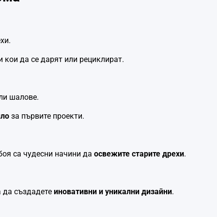
хи.
 кои да се дарят или рециклират.
ли шалове.
ило
за първите проекти.
 боя са чудесни начини да
освежите старите дрехи
.
а да създадете
иновативни и уникални дизайни
.