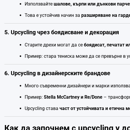
Използвайте
шалове, кърпи или дънкови парч
Това е устойчив начин за
разширяване на гард
5. Upcycling чрез боядисване и декорация
Старите дрехи могат да се
боядисат, печатат и
Пример: стара тениска може да се превърне в ун
6. Upcycling в дизайнерските брандове
Много съвременни дизайнери и марки използва
Пример:
Stella McCartney и Re/Done
– трансформ
Upcycling става
част от устойчивата и етична м
Как да започнем с upcycling у д