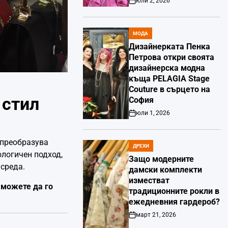
юли 2, 2026
Post
Date
МОДА
POSTED
IN
Дизайнерката Пенка
Петрова откри своята
дизайнерска модна
къща PELAGIA Stage
Couture в сърцето на
 стил
София
юли 1, 2026
Post
Date
 преобразува
ДРЕХИ
POSTED
ологичен подход,
IN
Защо модерните
среда.
дамски комплекти
изместват
 можете да го
традиционните рокли в
ежедневния гардероб?
март 21, 2026
Post
Date