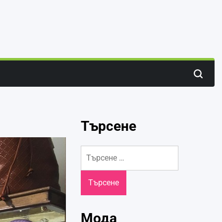
Search
Търсене
Търсене
за:
Мода