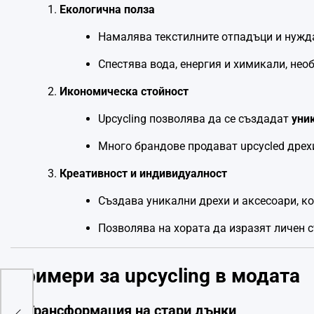
Екологична полза
Намалява текстилните отпадъци и нужда
Спестява вода, енергия и химикали, нео
Икономическа стойност
Upcycling позволява да се създадат
уни
Много брандове продават upcycled дрехи
Креативност и индивидуалност
Създава уникални дрехи и аксесоари, ко
Позволява на хората да изразят личен с
Примери за upcycling в модата
хи:
1. Трансформация на стари дънки
 на