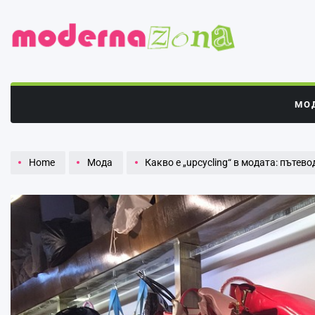
Skip
to
content
Модерна
зона
МО
Home
Мода
Какво е „upcycling“ в модата: пътев