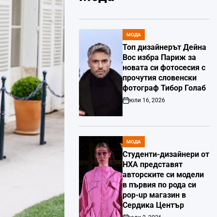
МОДА
POSTED
IN
Топ дизайнерът Дейна
Вос избра Париж за
новата си фотосесия с
прочутия словенски
фотограф Тибор Голаб
юли 16, 2026
Post
Date
МОДА
POSTED
IN
Студенти-дизайнери от
НХА представят
авторските си модели
в първия по рода си
pop-up магазин в
Сердика Център