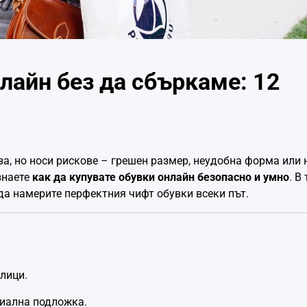
лайн без да сбъркаме: 12
за, но носи рискове – грешен размер, неудобна форма или
знаете
как да купувате обувки онлайн безопасно и умно
. В
да намерите перфектния чифт обувки всеки път.
лици.
циална подложка.