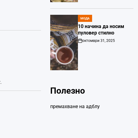
МОДА
POSTED
IN
10 начина да носим
пуловер стилно
октомври 31, 2025
Post
Date
т
.
Полезно
премахване на адблу