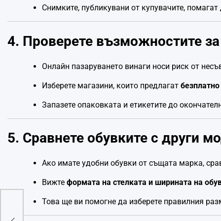
Снимките, публикувани от купувачите, помагат 
4. Проверете възможностите з
Онлайн пазаруването винаги носи риск от несъ
Изберете магазини, които предлагат
безплатно
Запазете опаковката и етикетите до окончател
5. Сравнете обувките с други м
Ако имате удобни обувки от същата марка, срав
Вижте
формата на стелката и ширината на обу
Това ще ви помогне да изберете правилния разм
а
тво,