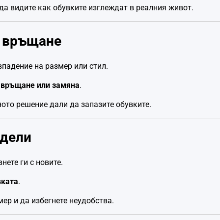
да видите как обувките изглеждат в реалния живот.
а връщане
впадение на размер или стил.
 връщане или замяна
.
ното решение дали да запазите обувките.
одели
нете ги с новите.
вката
.
ер и да избегнете неудобства.