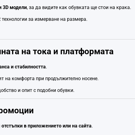
и 3D модели
, за да видите как обувката ще стои на крака.
 технологии за измерване на размера.
ината на тока и платформата
анса и стабилността
.
т на комфорта при продължително носене.
обство и опит с подобни обувки.
промоции
 отстъпки в приложението или на сайта
.