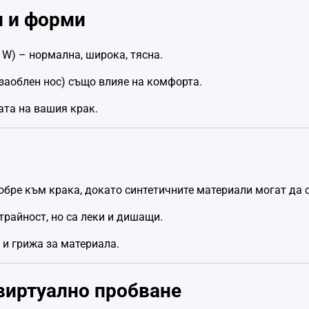
и и форми
 W) – нормална, широка, тясна.
 заоблен нос) също влияе на комфорта.
ата на вашия крак.
обре към крака, докато синтетичните материали могат да с
трайност, но са леки и дишащи.
и грижа за материала.
 виртуално пробване