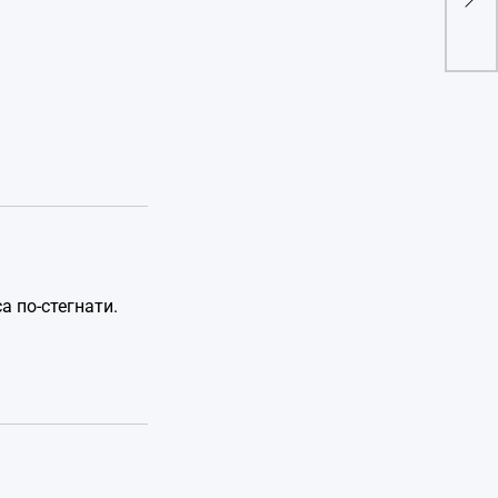
изг
а по-стегнати.