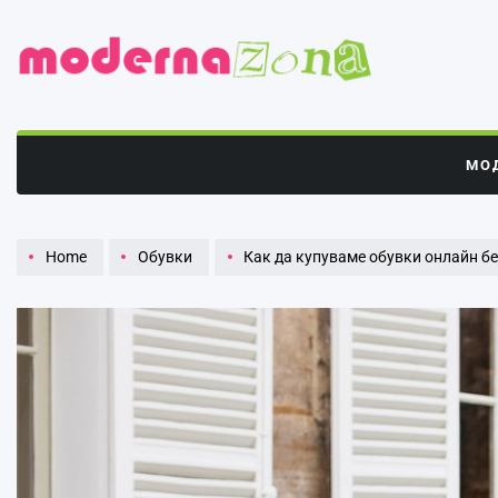
Skip
to
content
Модерна
зона
МО
Home
Обувки
Как да купуваме обувки онлайн без