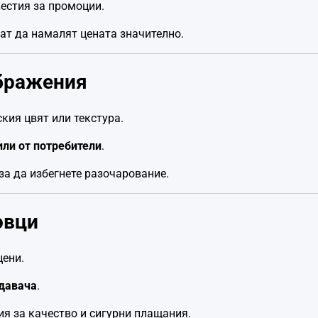
вестия за промоции.
гат да намалят цената значително.
ображения
кия цвят или текстура.
или от потребители
.
 за да избегнете разочарование.
овци
цени.
одавача
.
я за качество и сигурни плащания.