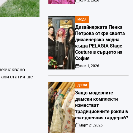
юли 2, 2026
Post
Date
МОДА
POSTED
IN
Дизайнерката Пенка
Петрова откри своята
дизайнерска модна
къща PELAGIA Stage
Couture в сърцето на
София
юли 1, 2026
Post
 неочаквано
Date
 тази статия ще
ДРЕХИ
POSTED
IN
Защо модерните
дамски комплекти
изместват
традиционните рокли в
ежедневния гардероб?
март 21, 2026
Post
Date