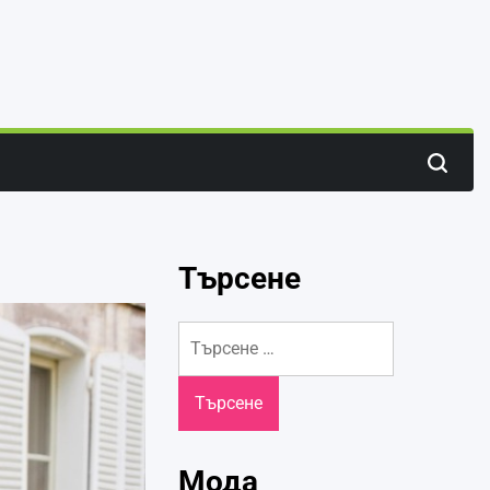
Search
Търсене
Търсене
за:
Мода