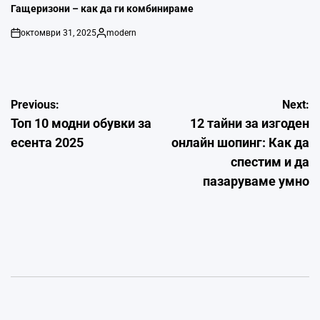
IN
Гащеризони – как да ги комбинираме
октомври 31, 2025
modern
on
Posted
by
Навигация
Previous:
Next:
Топ 10 модни обувки за
12 тайни за изгоден
есента 2025
онлайн шопинг: Как да
спестим и да
пазаруваме умно