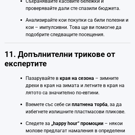
Съхранявайте касовите бележки и
проверявайте дали сте спазили бюджета.
Анализирайте кои покупки са били полезни и
кои – импулсивни. Това ще ви помогне да
подобрите следващите посещения.
11. Допълнителни трикове от
експертите
Пазарувайте в
края на сезона
– зимните
дрехи в края на зимата и летните в края на
лятото са значително по-евтини.
Вземете със себе си
платнена торба
, за да
избегнете излишните пластмасови пликове.
Следете за
„happy hour“ промоции
– някои
молове предлагат намаления в определени