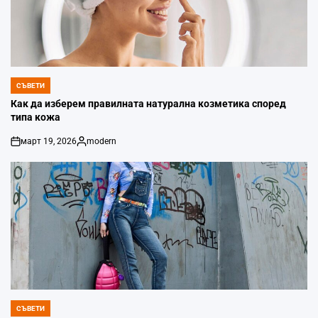
СЪВЕТИ
POSTED
IN
Как да изберем правилната натурална козметика според
типа кожа
март 19, 2026
modern
on
Posted
by
СЪВЕТИ
POSTED