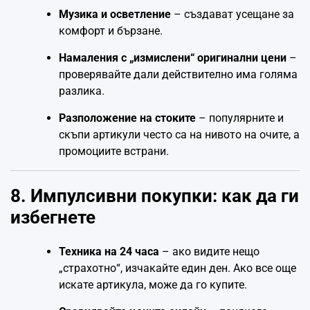
Музика и осветление
– създават усещане за
комфорт и бързане.
Намаления с „измислени“ оригинални цени
–
проверявайте дали действително има голяма
разлика.
Разположение на стоките
– популярните и
скъпи артикули често са на нивото на очите, а
промоциите встрани.
8. Импулсивни покупки: как да ги
избегнете
Техника на 24 часа
– ако видите нещо
„страхотно“, изчакайте един ден. Ако все още
искате артикула, може да го купите.