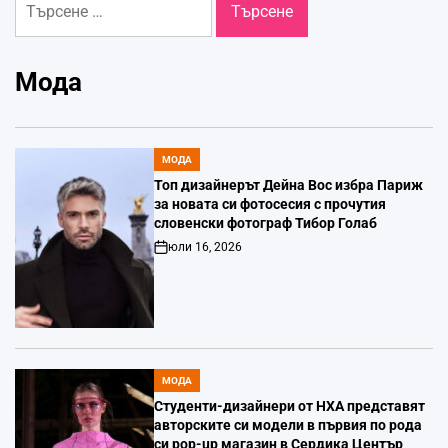
за:
Мода
МОДА
POSTED
IN
Топ дизайнерът Дейна Вос избра Париж
за новата си фотосесия с прочутия
словенски фотограф Тибор Голаб
юли 16, 2026
Post
Date
МОДА
POSTED
IN
Студенти-дизайнери от НХА представят
авторските си модели в първия по рода
си pop-up магазин в Сердика Център