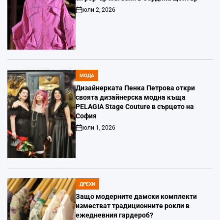
юли 2, 2026
Post
Date
МОДА
POSTED
IN
Дизайнерката Пенка Петрова откри
своята дизайнерска модна къща
PELAGIA Stage Couture в сърцето на
София
юли 1, 2026
Post
Date
ДРЕХИ
POSTED
IN
Защо модерните дамски комплекти
изместват традиционните рокли в
ежедневния гардероб?