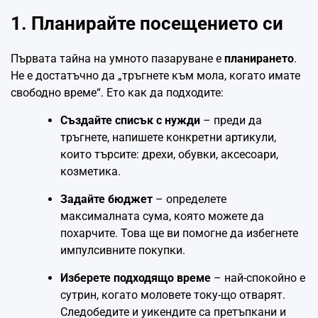
1. Планирайте посещението си
Първата тайна на умното пазаруване е
планирането
.
Не е достатъчно да „тръгнете към мола, когато имате
свободно време“. Ето как да подходите:
Създайте списък с нужди
– преди да
тръгнете, напишете конкретни артикули,
които търсите: дрехи, обувки, аксесоари,
козметика.
Задайте бюджет
– определете
максималната сума, която можете да
похарчите. Това ще ви помогне да избегнете
импулсивните покупки.
Изберете подходящо време
– най-спокойно е
сутрин, когато моловете току-що отварят.
Следобедите и уикендите са претъпкани и