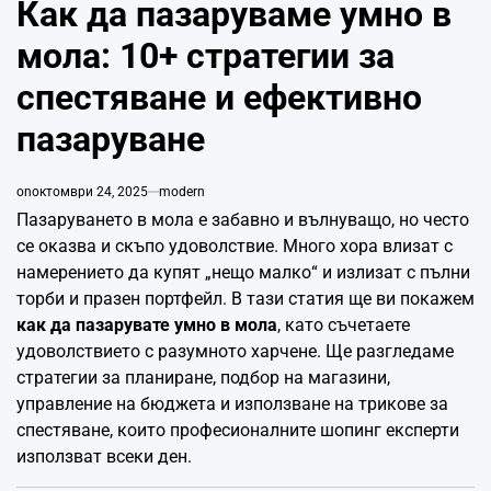
Как да пазаруваме умно в
мола: 10+ стратегии за
спестяване и ефективно
пазаруване
on
октомври 24, 2025
modern
Пазаруването в мола е забавно и вълнуващо, но често
се оказва и скъпо удоволствие. Много хора влизат с
намерението да купят „нещо малко“ и излизат с пълни
торби и празен портфейл. В тази статия ще ви покажем
как да пазарувате умно в мола
, като съчетаете
удоволствието с разумното харчене. Ще разгледаме
стратегии за планиране, подбор на магазини,
управление на бюджета и използване на трикове за
спестяване, които професионалните шопинг експерти
използват всеки ден.