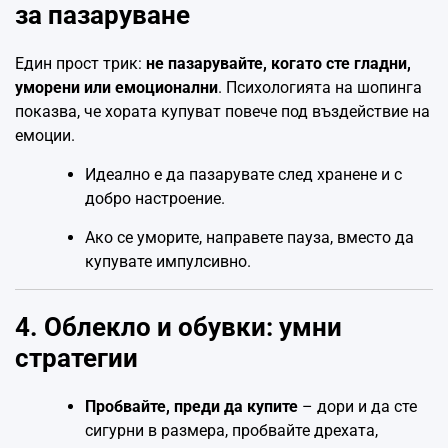
за пазаруване
Един прост трик:
не пазарувайте, когато сте гладни,
уморени или емоционални
. Психологията на шопинга
показва, че хората купуват повече под въздействие на
емоции.
Идеално е да пазарувате след хранене и с
добро настроение.
Ако се уморите, направете пауза, вместо да
купувате импулсивно.
4. Облекло и обувки: умни
стратегии
Пробвайте, преди да купите
– дори и да сте
сигурни в размера, пробвайте дрехата,