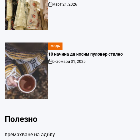
март 21, 2026
Post
Date
МОДА
POSTED
IN
10 начина да носим пуловер стилно
октомври 31, 2025
Post
Date
Полезно
премахване на адблу