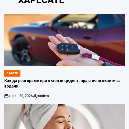
ХАРЕСАТЕ
СЪВЕТИ
POSTED
IN
Как да реагираме при пътен инцидент: практични съвети за
водачи
април 20, 2026
modern
on
Posted
by