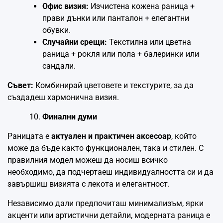
Офис визия:
Изчистена кожена раница +
прави дънки или панталон + елегантни
обувки.
Случайни срещи:
Текстилна или цветна
раница + рокля или пола + балеринки или
сандали.
Съвет:
Комбинирай цветовете и текстурите, за да
създадеш хармонична визия.
Финални думи
Раницата е
актуален и практичен аксесоар
, който
може да бъде както функционален, така и стилен. С
правилния модел можеш да носиш всичко
необходимо, да подчертаеш индивидуалността си и да
завършиш визията с лекота и елегантност.
Независимо дали предпочиташ минимализъм, ярки
акценти или артистични детайли, модерната раница е