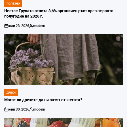
ПОЛЕЗНО
POSTED
IN
Нестле Групата отчита 3,6% органичен ръст през първото
полугодие на 2026 г.
юли 23, 2026
modern
on
Posted
by
ДРЕХИ
POSTED
IN
Могат ли дрехите да ни пазят от жегата?
юни 30, 2026
modern
on
Posted
by