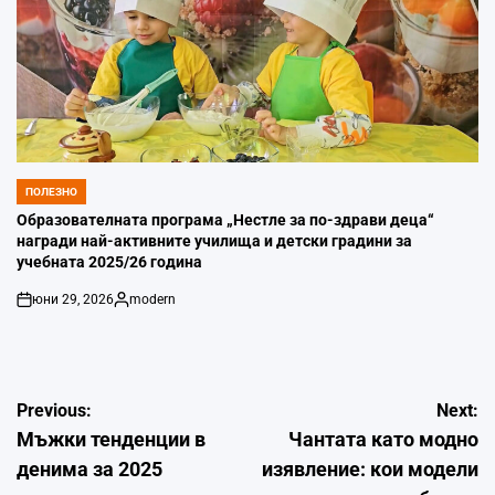
ПОЛЕЗНО
POSTED
IN
Образователната програма „Нестле за по-здрави деца“
награди най-активните училища и детски градини за
учебната 2025/26 година
юни 29, 2026
modern
on
Posted
by
Навигация
Previous:
Next:
Мъжки тенденции в
Чантата като модно
денима за 2025
изявление: кои модели