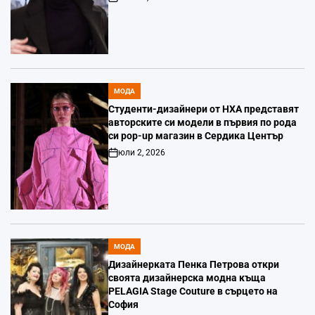
Post
Date
МОДА
POSTED
IN
Студенти-дизайнери от НХА представят
авторските си модели в първия по рода
си pop-up магазин в Сердика Център
юли 2, 2026
Post
Date
МОДА
POSTED
IN
Дизайнерката Пенка Петрова откри
своята дизайнерска модна къща
PELAGIA Stage Couture в сърцето на
София