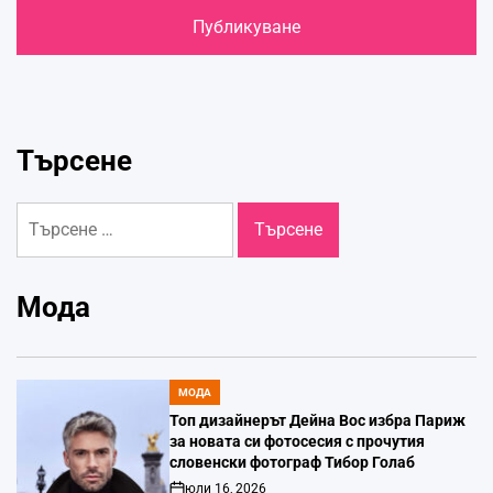
Търсене
Търсене
за:
Мода
МОДА
POSTED
IN
Топ дизайнерът Дейна Вос избра Париж
за новата си фотосесия с прочутия
словенски фотограф Тибор Голаб
юли 16, 2026