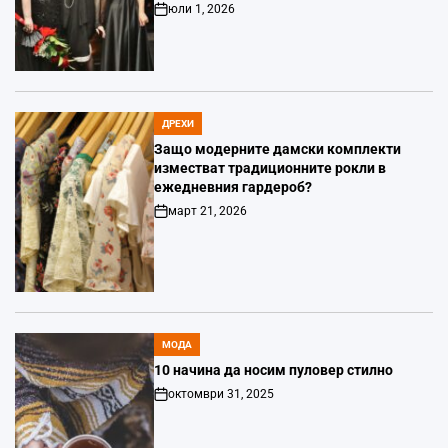
юли 1, 2026
Post
Date
ДРЕХИ
POSTED
IN
Защо модерните дамски комплекти
изместват традиционните рокли в
ежедневния гардероб?
март 21, 2026
Post
Date
МОДА
POSTED
IN
10 начина да носим пуловер стилно
октомври 31, 2025
Post
Date