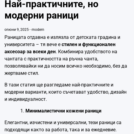
Най-практичните, но
модерни раници
on
юни 9, 2025
modern
Раницата отдавна е излязла от детската градина и
университета – тя вече е
стилен и функционален
аксесоар за всеки ден
. Комбинира удобството на
чантата с практичността на ръчна чанта,
позволявайки ни да носим всичко необходимо, без да
жертваме стил.
В тази статия ще разгледаме най-практичните и
модерни варианти, които съчетават удобство, дизайн
и индивидуалност.
Минималистични кожени раници
Елегантни, изчистени и универсални, тези раници са
подходящи както за работа, така и за ежедневие.