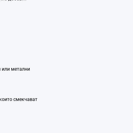
и или метални
 които смекчават