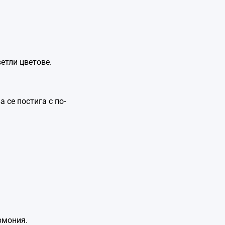
етли цветове.
 се постига с по-
рмония.