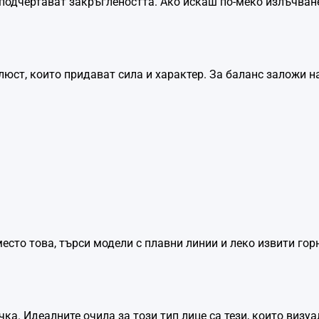
 подчертават закръглеността. Ако искаш по-меко излъчване
юст, които придават сила и характер. За баланс заложи на
есто това, търси модели с плавни линии и леко извити гор
а. Идеалните очила за този тип лице са тези, които визу