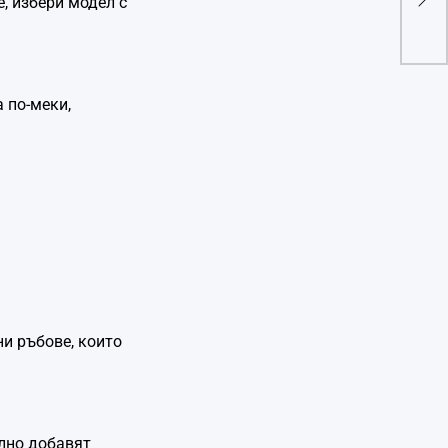
, избери модел с
риз
 по-меки,
ни ръбове, които
ално добавят