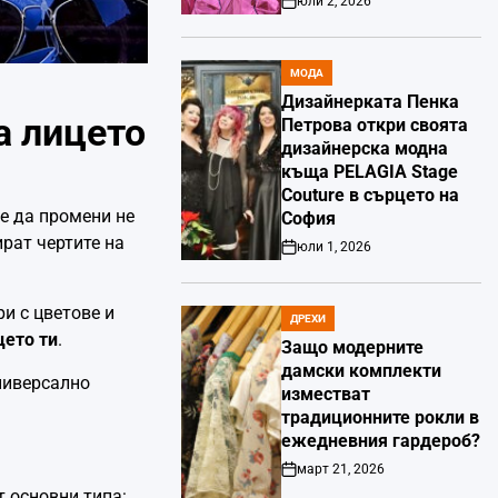
юли 2, 2026
Post
Date
МОДА
POSTED
IN
Дизайнерката Пенка
а лицето
Петрова откри своята
дизайнерска модна
къща PELAGIA Stage
Couture в сърцето на
же да промени не
София
рат чертите на
юли 1, 2026
Post
Date
и с цветове и
ДРЕХИ
POSTED
цето ти
.
IN
Защо модерните
дамски комплекти
ниверсално
изместват
традиционните рокли в
ежедневния гардероб?
март 21, 2026
Post
т основни типа:
Date