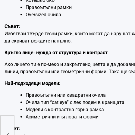
Котешко око
Правоъгълни рамки
Oversized очила
Съвет:
Избягвай твърде тесни рамки, които могат да нарушат х
да скриват веждите напълно.
Кръгло лице: нужда от структура и контраст
Ако лицето ти е по-меко и закръглено, целта е да доба
линии, правоъгълни или геометрични форми. Така ще съ
Най-подходящи модели:
Правоъгълни или квадратни очила
Очилa тип “cat eye” с лек подем в краищата
Модели с контрастна горна рамка
Асиметрични и ъгловати форми
Съвет: