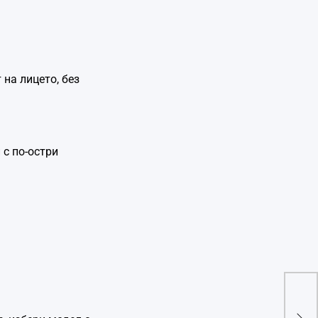
на лицето, без
 с по-остри
10 