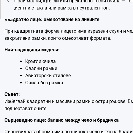
Избягвай малки, кръгли или прекалено тесни очила — те
градиентни стъкла или рамка в неутрален тон.
Квадратно лице: омекотяване на линиите
При квадратната форма лицето има изразени скули и чел
закръглени рамки, които омекотяват формата.
Най-подходящи модели:
Кръгли очила
Овални рамки
Авиаторски стилове
Очилa без рамка
Съвет:
Избягвай квадратни и масивни рамки с остри ръбове. Вм
подчертават очите.
Сърцевидно лице: баланс между чело и брадичка
Сърцевидната форма има по-широко чело и тясна брадичк