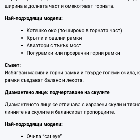
ширина в долната част и омекотяват горната.
Най-подходящи модели:
Котешко око (по-широко в горната част)
Кръгли и овални рамки
Авиатори с тънък мост
Полурамки или прозрачни горни рамки
Съвет:
Избягвай масивни горни рамки и твърде големи очила, 
рамки създават баланс и лекота.
Диамантено лице: подчертаване на скулите
Диамантеното лице се отличава с изразени скули и тясно
линиите на скулите и балансират пропорциите.
Най-подходящи модели:
Очилa “cat eye”