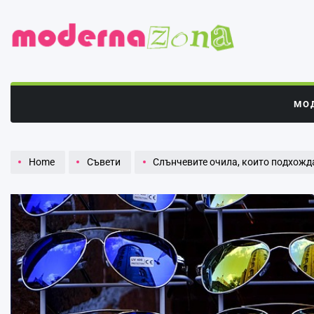
Skip
to
content
Модерна
зона
МО
Home
Съвети
Слънчевите очила, които подхожд