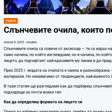
СЪВЕТИ
POSTED
IN
Слънчевите очила, които 
on
юли 9, 2025
modern
Слънчевите очила са повече от аксесоар — те са израз н
само начина, по който изглеждаме, но и начина, по койт
лицето, да подчертаят най-красивите му линии и да прид
През 2025 г. модата на очилата е смела и разнообразна
материали. Но независимо от тенденциите, най-важното 
В тази статия ще разгледаме как да подбереш слънчевит
подходящи за почти всеки тип.
Как да определиш формата на лицето си
Преди да избереш идеалните очила, трябва да знаеш към