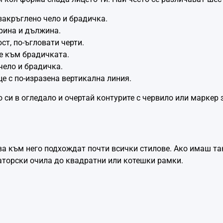
закръглено чело и брадичка.
рина и дължина.
ст, по-ъгловати черти.
е към брадичката.
чело и брадичка.
е с по-изразена вертикална линия.
о си в огледало и очертай контурите с червило или маркер 
ва към него подхождат почти всички стилове. Ако имаш т
торски очила до квадратни или котешки рамки.