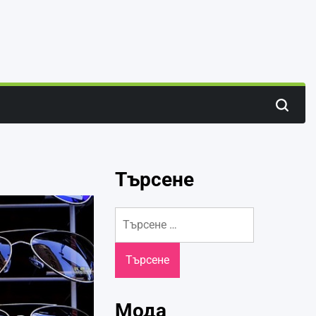
Search
Търсене
Търсене
за:
Мода