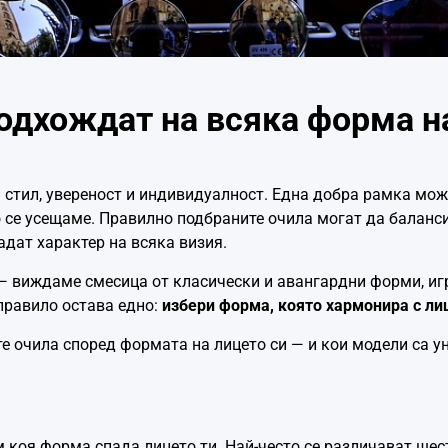
подхождат на всяка форма н
а стил, увереност и индивидуалност. Една добра рамка мо
о се усещаме. Правилно подбраните очила могат да баланси
адат характер на всяка визия.
 — виждаме смесица от класически и авангардни форми, игр
правило остава едно:
избери форма, която хармонира с ли
е очила според формата на лицето си — и кои модели са у
 коя форма спада лицето ти. Най-често се различават шес