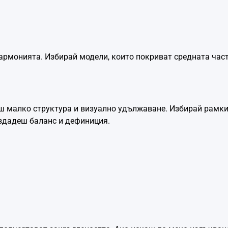
армонията. Избирай модели, които покриват средната част 
виш малко структура и визуално удължаване. Избирай рамки
здадеш баланс и дефиниция.