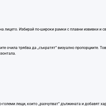
на лицето. Избирай по-широки рамки с плавни извивки и св
ите очила трябва да „съкратят“ визуално пропорциите. Това
изонтала.
о-големи лещи, които „разчупват“ дължината и добавят ха