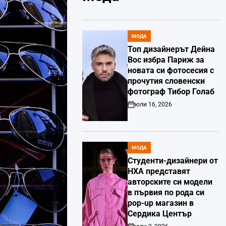
МОДА
POSTED
IN
Топ дизайнерът Дейна
Вос избра Париж за
новата си фотосесия с
прочутия словенски
фотограф Тибор Голаб
юли 16, 2026
Post
Date
МОДА
POSTED
IN
Студенти-дизайнери от
НХА представят
авторските си модели
в първия по рода си
pop-up магазин в
Сердика Център