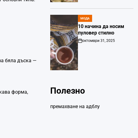
МОДА
POSTED
IN
10 начина да носим
пуловер стилно
октомври 31, 2025
Post
Date
за бяла дъска —
Полезно
акава форма,
премахване на адблу