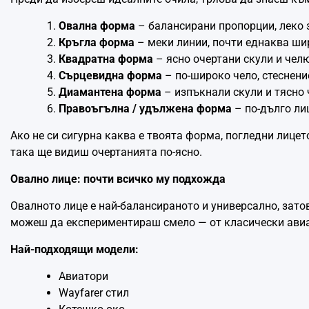
Овална форма
– балансирани пропорции, леко 
Кръгла форма
– меки линии, почти еднаква ши
Квадратна форма
– ясно очертани скули и челю
Сърцевидна форма
– по-широко чело, стеснени
Диамантена форма
– изпъкнали скули и тясно 
Правоъгълна / удължена форма
– по-дълго лиц
Ако не си сигурна каква е твоята форма, погледни лицет
така ще видиш очертанията по-ясно.
Овално лице: почти всичко му подхожда
Овалното лице е най-балансираното и универсално, зато
можеш да експериментираш смело — от класически авиа
Най-подходящи модели:
Авиатори
Wayfarer стил