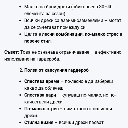
Малко на брой дрехи (обикновено 30–40
елемента за сезон).
Всички дрехи са взаимнозаменяеми – могат
да се съчетават помежду си.
Целта е
лесни комбинации, по-малко стрес и
повече стил
.
Съвет:
Това не означава ограничаване – а ефективно
използване на гардероба.
Ползи от капсулния гардероб
Спестява време
– по-лесно е да избереш
какво да облечеш.
Спестява пари
– купуваш по-малко, но по-
качествени дрехи.
По-малко стрес
– няма хаос от излишни
дрехи.
Стилна визия
– всички дрехи пасват