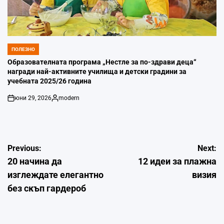
ПОЛЕЗНО
POSTED
IN
Образователната програма „Нестле за по-здрави деца“
награди най-активните училища и детски градини за
учебната 2025/26 година
юни 29, 2026
modern
on
Posted
by
Навигация
Previous:
Next:
20 начина да
12 идеи за плажна
изглеждате елегантно
визия
без скъп гардероб