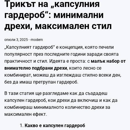
Трикът на „капсулния
гардероб“: минимални
дрехи, максимален стил
on
юли 3, 2025
modern
„Капсулният гардероб“ е концепция, която печели
популярност през последните години заради своята
практичност и стил. Идеята е проста: с
малък набор от
внимателно подбрани дрехи
, които лесно се
комбинират, можеш да изглеждаш стилно всеки ден,
без да имаш претрупан гардероб.
В тази статия ще разгледаме как да създадеш
капсулен гардероб, кои дрехи да включиш и как да
комбинираш минималното количество дрехи за
максимален ефект.
Какво е капсулен гардероб