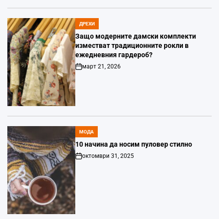
ДРЕХИ
POSTED
IN
Защо модерните дамски комплекти
изместват традиционните рокли в
ежедневния гардероб?
март 21, 2026
Post
Date
МОДА
POSTED
IN
10 начина да носим пуловер стилно
октомври 31, 2025
Post
Date