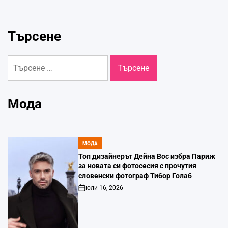
Търсене
Търсене
за:
Мода
МОДА
POSTED
IN
Топ дизайнерът Дейна Вос избра Париж
за новата си фотосесия с прочутия
словенски фотограф Тибор Голаб
юли 16, 2026
Post
Date