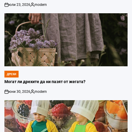
юли 23, 2026
modern
on
Posted
by
ДРЕХИ
POSTED
IN
Могат ли дрехите да ни пазят от жегата?
юни 30, 2026
modern
on
Posted
by