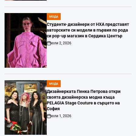
МОДА
POSTED
IN
Студенти-дизайнери от НХА представят
авторските си модели в първия по рода
си pop-up магазин в Сердика Център
юли 2, 2026
Post
Date
МОДА
POSTED
IN
Дизайнерката Пенка Петрова откри
своята дизайнерска модна къща
PELAGIA Stage Couture в сърцето на
София
юли 1, 2026
Post
Date