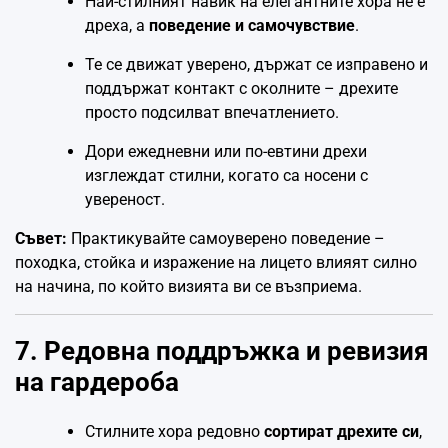
Най-стилният навик на елегантните хора не е
дреха, а
поведение и самочувствие
.
Те се движат уверено, държат се изправено и
поддържат контакт с околните – дрехите
просто подсилват впечатлението.
Дори ежедневни или по-евтини дрехи
изглеждат стилни, когато са носени с
увереност.
Съвет:
Практикувайте самоуверено поведение –
походка, стойка и изражение на лицето влияят силно
на начина, по който визията ви се възприема.
7. Редовна поддръжка и ревизия
на гардероба
Стилните хора редовно
сортират дрехите си
,