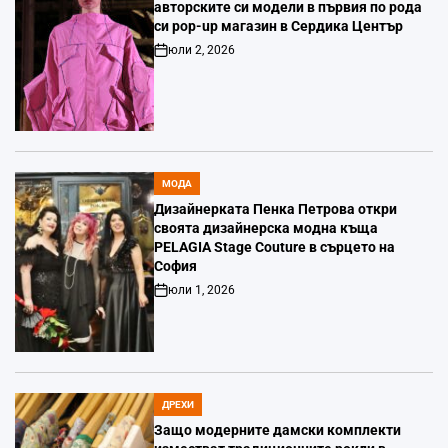
авторските си модели в първия по рода
си pop-up магазин в Сердика Център
юли 2, 2026
Post
Date
МОДА
POSTED
IN
Дизайнерката Пенка Петрова откри
своята дизайнерска модна къща
PELAGIA Stage Couture в сърцето на
София
юли 1, 2026
Post
Date
ДРЕХИ
POSTED
IN
Защо модерните дамски комплекти