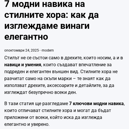
7 модни навика на
стилните хора: как да
изглеждаме винаги
елегантно
on
октомври 24, 2025
modern
Стилът не се състои само в дрехите, които носим, а и в
навици и умения
, които създават впечатление за
подреден и елегантен външен вид. Стилните хора не
разчитат само на скъпи марки – те знаят как да
използват дрехите, аксесоарите и детайлите, за да
изглеждат безупречно всеки ден.
В тази статия ще разгледаме
7 ключови модни навика
,
които отличават стилните хора и могат да бъдат
приложени от всеки, който иска да изглежда
елегантно и уверено.