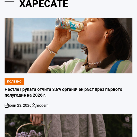
ХАРЕСАТЕ
ПОЛЕЗНО
POSTED
IN
Нестле Групата отчита 3,6% органичен ръст през първото
полугодие на 2026 г.
юли 23, 2026
modern
on
Posted
by