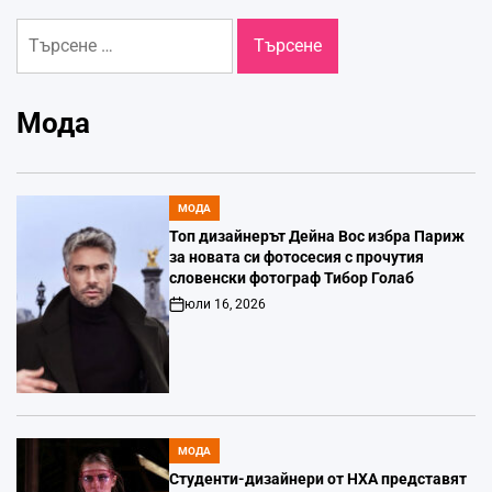
Търсене
за:
Мода
МОДА
POSTED
IN
Топ дизайнерът Дейна Вос избра Париж
за новата си фотосесия с прочутия
словенски фотограф Тибор Голаб
юли 16, 2026
Post
Date
МОДА
POSTED
IN
Студенти-дизайнери от НХА представят