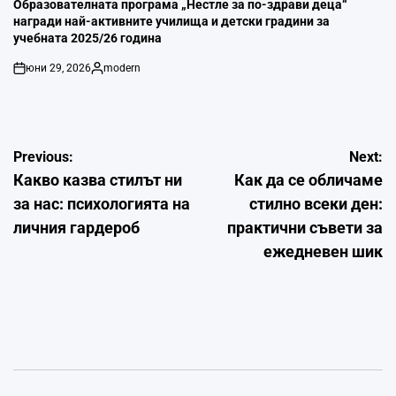
IN
Образователната програма „Нестле за по-здрави деца“
награди най-активните училища и детски градини за
учебната 2025/26 година
юни 29, 2026
modern
on
Posted
by
Навигация
Previous:
Next:
Какво казва стилът ни
Как да се обличаме
за нас: психологията на
стилно всеки ден:
личния гардероб
практични съвети за
ежедневен шик