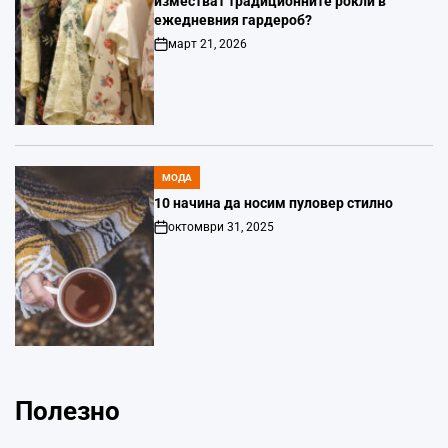
изместват традиционните рокли в
ежедневния гардероб?
март 21, 2026
Post
Date
МОДА
POSTED
IN
10 начина да носим пуловер стилно
октомври 31, 2025
Post
Date
Полезно