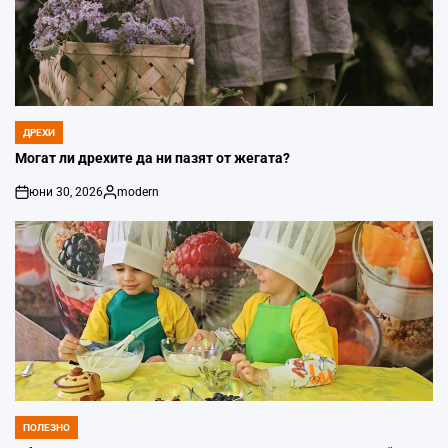
ДРЕХИ
POSTED
IN
Могат ли дрехите да ни пазят от жегата?
юни 30, 2026
modern
on
Posted
by
ПОЛЕЗНО
POSTED