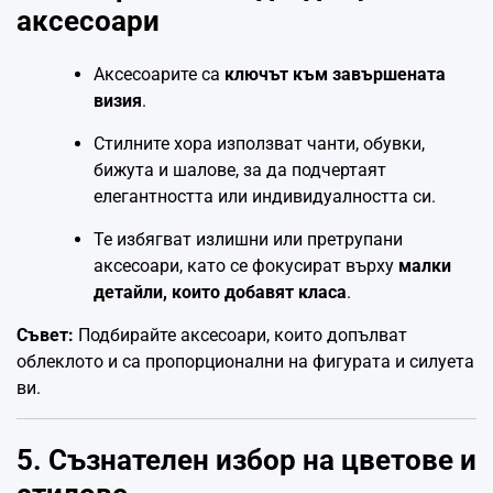
аксесоари
Аксесоарите са
ключът към завършената
визия
.
Стилните хора използват чанти, обувки,
бижута и шалове, за да подчертаят
елегантността или индивидуалността си.
Те избягват излишни или претрупани
аксесоари, като се фокусират върху
малки
детайли, които добавят класа
.
Съвет:
Подбирайте аксесоари, които допълват
облеклото и са пропорционални на фигурата и силуета
ви.
5. Съзнателен избор на цветове и