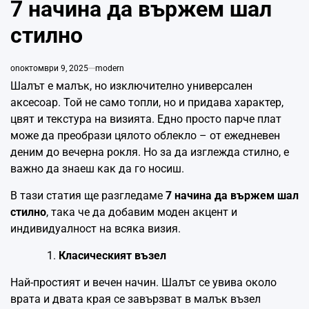
7 начина да вържем шал
стилно
on
октомври 9, 2025
modern
Шалът е малък, но изключително универсален
аксесоар. Той не само топли, но и придава характер,
цвят и текстура на визията. Едно просто парче плат
може да преобрази цялото облекло – от ежедневен
деним до вечерна рокля. Но за да изглежда стилно, е
важно да знаеш как да го носиш.
В тази статия ще разгледаме
7 начина да вържем шал
стилно
, така че да добавим моден акцент и
индивидуалност на всяка визия.
Класическият възел
Най-простият и вечен начин. Шалът се увива около
врата и двата края се завързват в малък възел