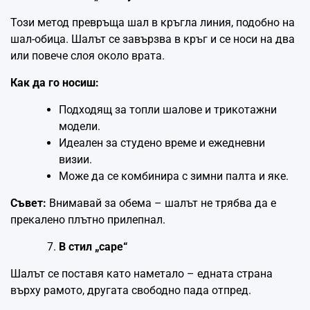
Този метод превръща шал в кръгла линия, подобно на
шал-обица. Шалът се завързва в кръг и се носи на два
или повече слоя около врата.
Как да го носиш:
Подходящ за топли шалове и трикотажни
модели.
Идеален за студено време и ежедневни
визии.
Може да се комбинира с зимни палта и яке.
Съвет:
Внимавай за обема – шалът не трябва да е
прекалено плътно прилепнал.
В стил „cape“
Шалът се поставя като наметало – едната страна
върху рамото, другата свободно пада отпред.