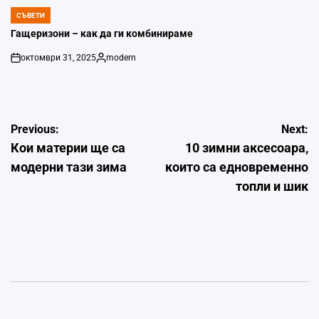
СЪВЕТИ
POSTED
IN
Гащеризони – как да ги комбинираме
октомври 31, 2025
modern
on
Posted
by
Навигация
Previous:
Next:
Кои материи ще са
10 зимни аксесоара,
модерни тази зима
които са едновременно
топли и шик