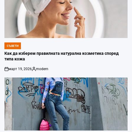
СЪВЕТИ
POSTED
IN
Как да изберем правилната натурална козметика според
типа кожа
март 19, 2026
modern
on
Posted
by