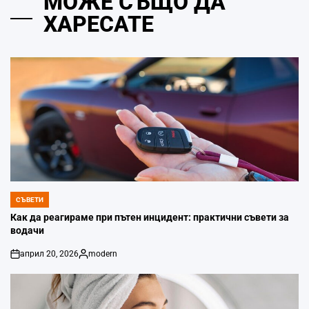
МОЖЕ СЪЩО ДА
ХАРЕСАТЕ
СЪВЕТИ
POSTED
IN
Как да реагираме при пътен инцидент: практични съвети за
водачи
април 20, 2026
modern
on
Posted
by