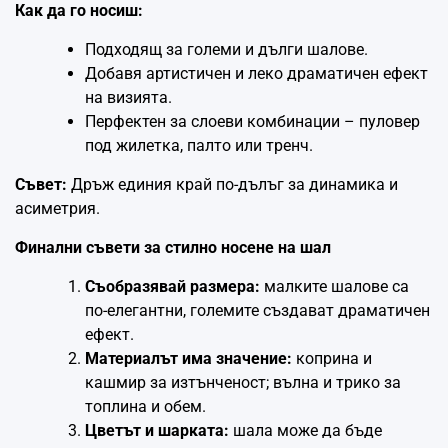
Как да го носиш:
Подходящ за големи и дълги шалове.
Добавя артистичен и леко драматичен ефект
на визията.
Перфектен за слоеви комбинации – пуловер
под жилетка, палто или тренч.
Съвет:
Дръж единия край по-дълъг за динамика и
асиметрия.
Финални съвети за стилно носене на шал
Съобразявай размера:
малките шалове са
по-елегантни, големите създават драматичен
ефект.
Материалът има значение:
коприна и
кашмир за изтънченост; вълна и трико за
топлина и обем.
Цветът и шарката:
шала може да бъде