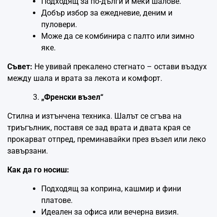
Подходящ за по-дълги и меки шалове.
Добър избор за ежедневие, деним и
пуловери.
Може да се комбинира с палто или зимно
яке.
Съвет:
Не увивай прекалено стегнато – остави въздух
между шала и врата за лекота и комфорт.
„Френски възел“
Стилна и изтънчена техника. Шалът се сгъва на
триъгълник, поставя се зад врата и двата края се
прокарват отпред, преминавайки през възел или леко
завързани.
Как да го носиш:
Подходящ за коприна, кашмир и фини
платове.
Идеален за офиса или вечерна визия.