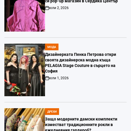
си pop-up магазин в Сердика Център
юли 2, 2026
Post
Date
МОДА
POSTED
IN
Дизайнерката Пенка Петрова откри
своята дизайнерска модна къща
PELAGIA Stage Couture в сърцето на
София
юли 1, 2026
Post
Date
ДРЕХИ
POSTED
IN
Защо модерните дамски комплекти
изместват традиционните рокли в
ежедневния гардероб?