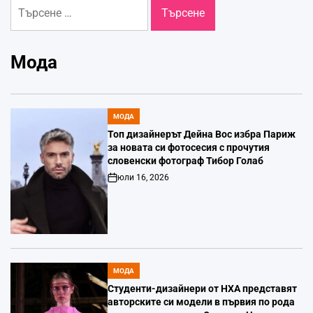
Търсене
за:
Мода
МОДА
POSTED
IN
Топ дизайнерът Дейна Вос избра Париж
за новата си фотосесия с прочутия
словенски фотограф Тибор Голаб
юли 16, 2026
Post
Date
МОДА
POSTED
IN
Студенти-дизайнери от НХА представят
авторските си модели в първия по рода