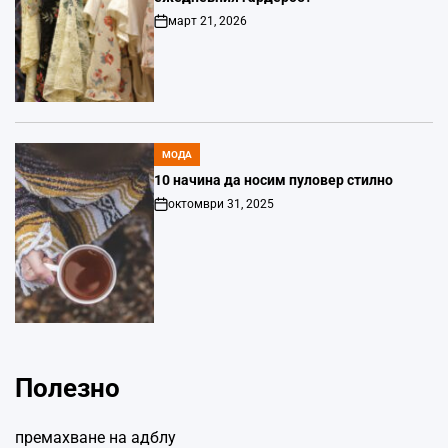
март 21, 2026
Post
Date
МОДА
POSTED
IN
10 начина да носим пуловер стилно
октомври 31, 2025
Post
Date
Полезно
премахване на адблу