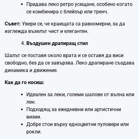
Придава леко ретро усещане, особено когато
се комбинира с блейзър или тренч.
Съвет:
Увери се, че краищата са равномерни, за да
изглежда възелът чист и елегантен.
Въздушен драпиращ стил
Шалът се поставя около врата и се оставя да виси
свободно, без да се завързва. Леко драпиране създава
динамика и движение.
Как да го носиш:
Идеален за леки, големи шалове от вълна или
лен.
Подходящ за ежедневни или артистични
визии.
Добре стои върху едноцветни пуловери или
рокли.