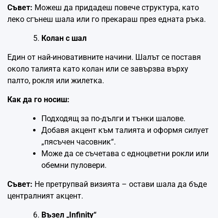
Съвет:
Можеш да придадеш повече структура, като
леко сгънеш шала или го прекараш през едната ръка.
Колан с шал
Един от най-иновативните начини. Шалът се поставя
около талията като колан или се завързва върху
палто, рокля или жилетка.
Как да го носиш:
Подходящ за по-дълги и тънки шалове.
Добавя акцент към талията и оформя силует
„пясъчен часовник“.
Може да се съчетава с едноцветни рокли или
обемни пуловери.
Съвет:
Не претрупвай визията – остави шала да бъде
централният акцент.
Възел „Infinity“